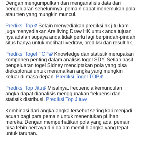
Dengan mengumpulkan dan menganalisis data dari
pengeluaran sebelumnya, pemain dapat menemukan pola
atau tren yang mungkin muncul.
Prediksi Top
Selain menyediakan prediksi hk jitu kami
juga menyediakan Are living Draw HK untuk anda tujuan
nya adalah supaya anda tidak perlu lagi berpindah-pindah
situs hanya untuk melihat livedraw, prediksi dan result hk.
Prediksi Togel TOP
Knowledge dan statistik merupakan
komponen penting dalam analisis togel SDY. Setiap hasil
pengeluaran togel Sidney menciptakan pola yang bisa
dieksplorasi untuk meramalkan angka yang mungkin
keluar di masa depan.
Prediksi Togel TOP
Prediksi Top Jitu
Misalnya, frecuencia kemunculan
angka dapat dianalisis menggunakan frekuensi dan
statistik distribusi.
Prediksi Top Jitu
Kombinasi dari angka-angka tersebut sering kali menjadi
acuan bagi para pemain untuk menentukan pilihan
mereka. Dengan memperhatikan pola yang ada, pemain
bisa lebih percaya diri dalam memilih angka yang tepat
untuk taruhan.