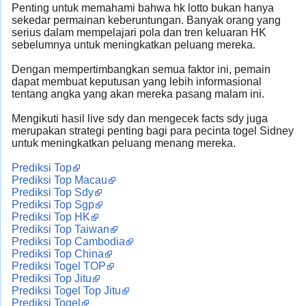
Penting untuk memahami bahwa hk lotto bukan hanya
sekedar permainan keberuntungan. Banyak orang yang
serius dalam mempelajari pola dan tren keluaran HK
sebelumnya untuk meningkatkan peluang mereka.
Dengan mempertimbangkan semua faktor ini, pemain
dapat membuat keputusan yang lebih informasional
tentang angka yang akan mereka pasang malam ini.
Mengikuti hasil live sdy dan mengecek facts sdy juga
merupakan strategi penting bagi para pecinta togel Sidney
untuk meningkatkan peluang menang mereka.
Prediksi Top
Prediksi Top Macau
Prediksi Top Sdy
Prediksi Top Sgp
Prediksi Top HK
Prediksi Top Taiwan
Prediksi Top Cambodia
Prediksi Top China
Prediksi Togel TOP
Prediksi Top Jitu
Prediksi Togel Top Jitu
Prediksi Togel